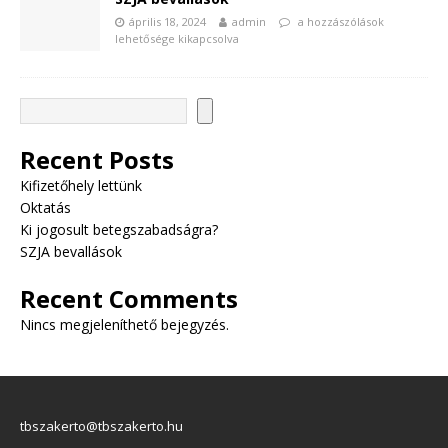
április 18, 2024
admin
a hozzászólások
lehetősége kikapcsolva
Recent Posts
Kifizetőhely lettünk
Oktatás
Ki jogosult betegszabadságra?
SZJA bevallások
Recent Comments
Nincs megjeleníthető bejegyzés.
tbszakerto@tbszakerto.hu