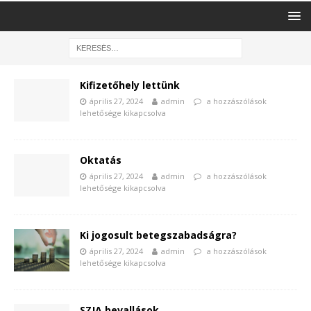
Kifizetőhely lettünk
április 27, 2024
admin
a hozzászólások
lehetősége kikapcsolva
Oktatás
április 27, 2024
admin
a hozzászólások
lehetősége kikapcsolva
Ki jogosult betegszabadságra?
április 27, 2024
admin
a hozzászólások
lehetősége kikapcsolva
SZJA bevallások